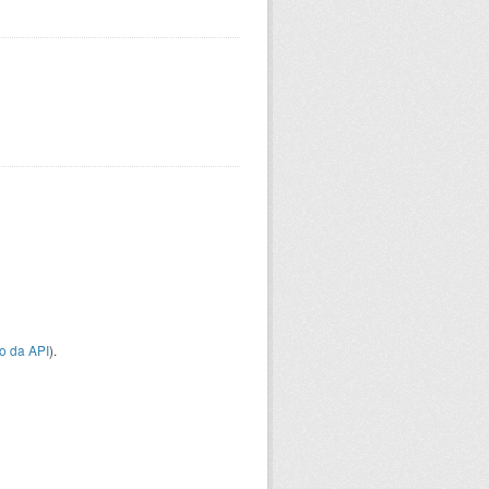
o da API
).