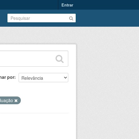
Entrar
nar por
duação