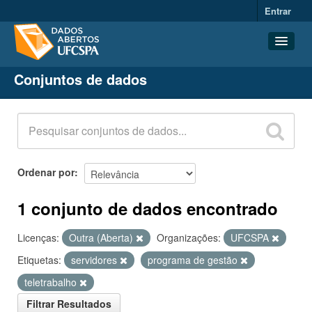
Entrar
Conjuntos de dados
Conjuntos de dados
Organizações
Grupos
Sobre
Ordenar por
1 conjunto de dados encontrado
Licenças:
Outra (Aberta)
Organizações:
UFCSPA
Etiquetas:
servidores
programa de gestão
teletrabalho
Filtrar Resultados