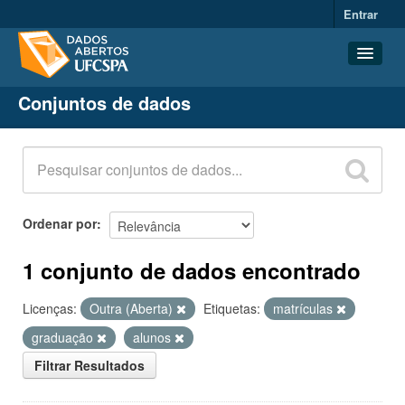
Entrar
Conjuntos de dados
Conjuntos de dados
Organizações
Grupos
Sobre
Ordenar por
1 conjunto de dados encontrado
Licenças:
Outra (Aberta)
Etiquetas:
matrículas
graduação
alunos
Filtrar Resultados