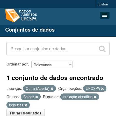
Entrar
Conjuntos de dados
Conjuntos de dados
Organizações
Grupos
Sobre
Ordenar por
1 conjunto de dados encontrado
Licenças:
Outra (Aberta)
Organizações:
UFCSPA
Grupos:
Bolsas
Etiquetas:
iniciação científica
bolsistas
Filtrar Resultados