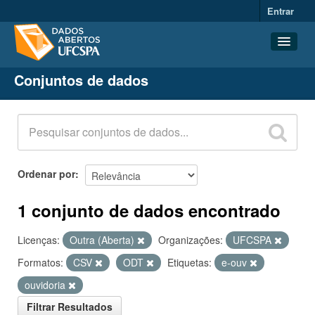
Entrar
Conjuntos de dados
Conjuntos de dados
Organizações
Grupos
Sobre
Ordenar por
1 conjunto de dados encontrado
Licenças:
Outra (Aberta)
Organizações:
UFCSPA
Formatos:
CSV
ODT
Etiquetas:
e-ouv
ouvidoria
Filtrar Resultados