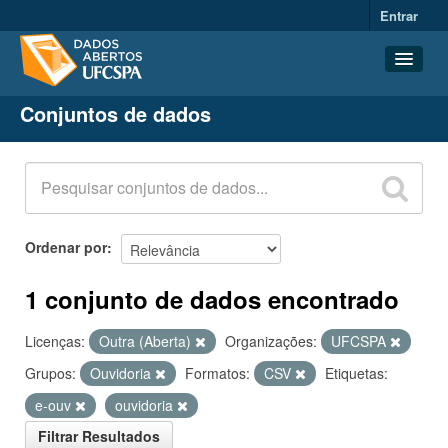
Entrar
Conjuntos de dados
Conjuntos de dados
Organizações
Grupos
Sobre
Ordenar por
1 conjunto de dados encontrado
Licenças:
Outra (Aberta)
Organizações:
UFCSPA
Grupos:
Ouvidoria
Formatos:
CSV
Etiquetas:
e-ouv
ouvidoria
Filtrar Resultados