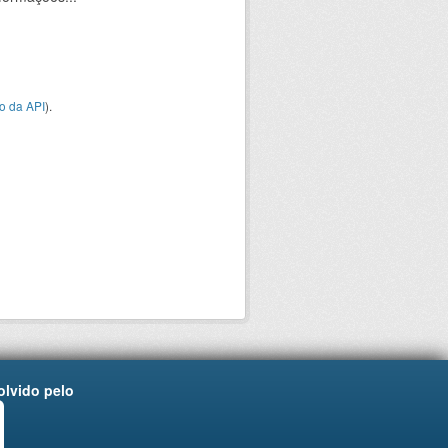
o da API
).
lvido pelo