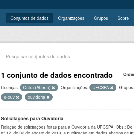
Conjuntos de dados
Organizações
Grupos
Sobre
1 conjunto de dados encontrado
Orde
Licenças:
Outra (Aberta)
Organizações:
UFCSPA
Grupos
e-ouv
ouvidoria
Solicitações para Ouvidoria
Relação de solicitações feitas para a Ouvidoria da UFCSPA. Obs.: De
n° 12, de 02 de agosto de 2019, a publicação em dados abertos de in