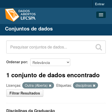
Entrar
Conjuntos de dados
Conjuntos de dados
Organizações
Grupos
Sobre
Ordenar por
1 conjunto de dados encontrado
Licenças:
Outra (Aberta)
Etiquetas:
disciplinas
Filtrar Resultados
Disciplinas da Graduação