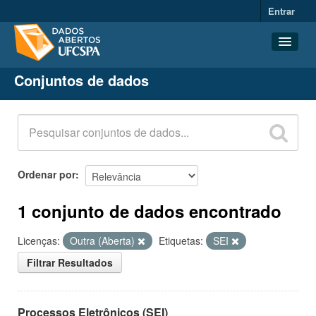
Entrar
Conjuntos de dados
Conjuntos de dados
Organizações
Grupos
Sobre
Ordenar por
1 conjunto de dados encontrado
Licenças:
Outra (Aberta)
Etiquetas:
SEI
Filtrar Resultados
Processos Eletrônicos (SEI)