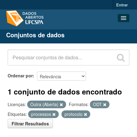
Entrar
Conjuntos de dados
Conjuntos de dados
Organizações
Grupos
Sobre
Ordenar por
1 conjunto de dados encontrado
Licenças:
Outra (Aberta)
Formatos:
ODT
Etiquetas:
processos
protocolo
Filtrar Resultados