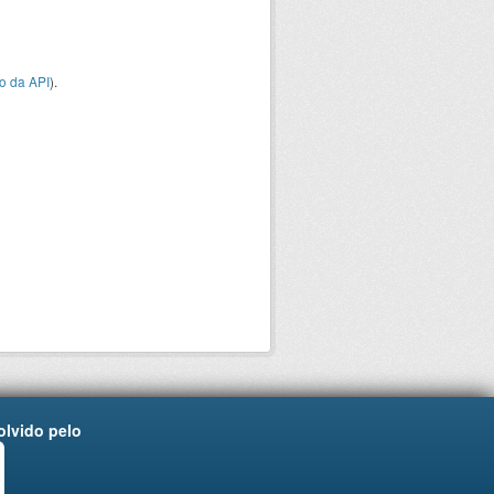
o da API
).
lvido pelo