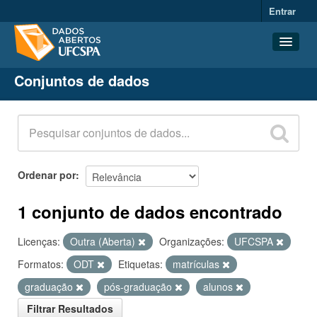
Entrar
Conjuntos de dados
Conjuntos de dados
Organizações
Grupos
Sobre
Ordenar por
1 conjunto de dados encontrado
Licenças:
Outra (Aberta)
Organizações:
UFCSPA
Formatos:
ODT
Etiquetas:
matrículas
graduação
pós-graduação
alunos
Filtrar Resultados