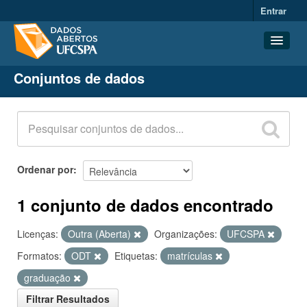
Entrar
Conjuntos de dados
Conjuntos de dados
Organizações
Grupos
Sobre
Ordenar por
1 conjunto de dados encontrado
Licenças:
Outra (Aberta)
Organizações:
UFCSPA
Formatos:
ODT
Etiquetas:
matrículas
graduação
Filtrar Resultados