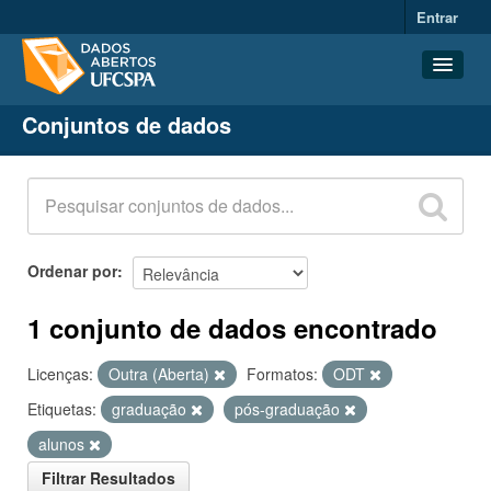
Entrar
Conjuntos de dados
Conjuntos de dados
Organizações
Grupos
Sobre
Ordenar por
1 conjunto de dados encontrado
Licenças:
Outra (Aberta)
Formatos:
ODT
Etiquetas:
graduação
pós-graduação
alunos
Filtrar Resultados