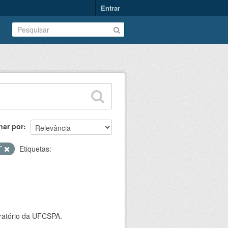
Entrar
nar por
T
Etiquetas:
oratório da UFCSPA.