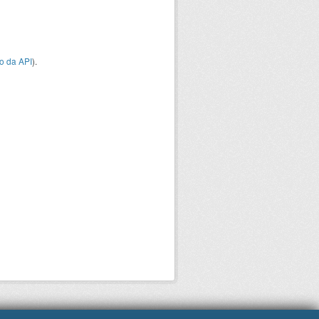
o da API
).