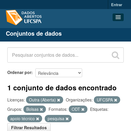
Entrar
Conjuntos de dados
Conjuntos de dados
Organizações
Grupos
Sobre
Ordenar por
1 conjunto de dados encontrado
Licenças:
Outra (Aberta)
Organizações:
UFCSPA
Grupos:
Bolsas
Formatos:
ODT
Etiquetas:
apoio técnico
pesquisa
Filtrar Resultados