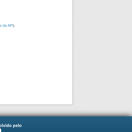
o da API
).
lvido pelo