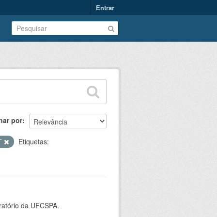
Entrar
nar por
T
Etiquetas:
oratório da UFCSPA.