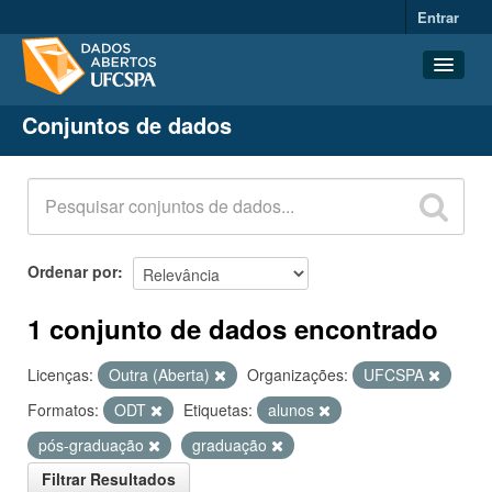
Entrar
Conjuntos de dados
Conjuntos de dados
Organizações
Grupos
Sobre
Ordenar por
1 conjunto de dados encontrado
Licenças:
Outra (Aberta)
Organizações:
UFCSPA
Formatos:
ODT
Etiquetas:
alunos
pós-graduação
graduação
Filtrar Resultados