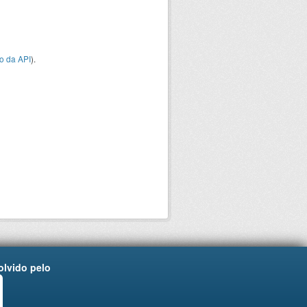
o da API
).
lvido pelo