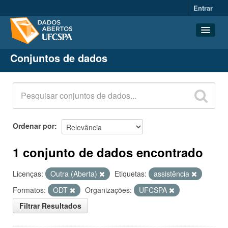
Entrar
Conjuntos de dados
Conjuntos de dados
Organizações
Grupos
Sobre
Ordenar por
1 conjunto de dados encontrado
Licenças:
Outra (Aberta)
Etiquetas:
assistência
Formatos:
ODT
Organizações:
UFCSPA
Filtrar Resultados