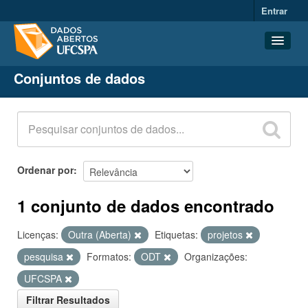
Entrar
Conjuntos de dados
Conjuntos de dados
Organizações
Grupos
Sobre
Ordenar por
1 conjunto de dados encontrado
Licenças:
Outra (Aberta)
Etiquetas:
projetos
pesquisa
Formatos:
ODT
Organizações:
UFCSPA
Filtrar Resultados