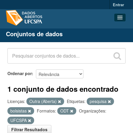
Entrar
Conjuntos de dados
Conjuntos de dados
Organizações
Grupos
Sobre
Ordenar por
1 conjunto de dados encontrado
Licenças:
Outra (Aberta)
Etiquetas:
pesquisa
bolsistas
Formatos:
ODT
Organizações:
UFCSPA
Filtrar Resultados