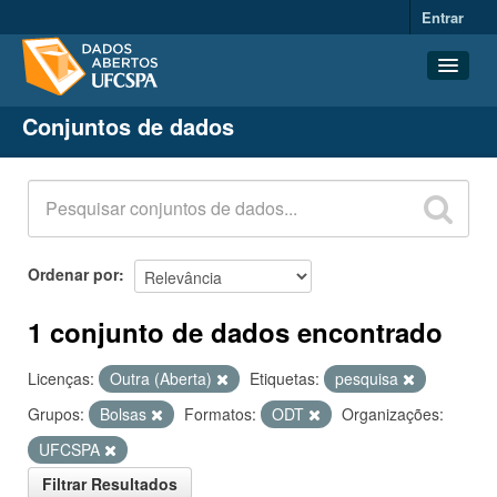
Entrar
Conjuntos de dados
Conjuntos de dados
Organizações
Grupos
Sobre
Ordenar por
1 conjunto de dados encontrado
Licenças:
Outra (Aberta)
Etiquetas:
pesquisa
Grupos:
Bolsas
Formatos:
ODT
Organizações:
UFCSPA
Filtrar Resultados