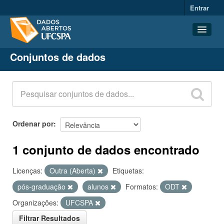
Entrar
Conjuntos de dados
Conjuntos de dados
Organizações
Grupos
Sobre
Ordenar por
1 conjunto de dados encontrado
Licenças:
Outra (Aberta)
Etiquetas:
pós-graduação
alunos
Formatos:
ODT
Organizações:
UFCSPA
Filtrar Resultados