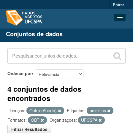
Entrar
Conjuntos de dados
Conjuntos de dados
Organizações
Grupos
Sobre
Ordenar por
4 conjuntos de dados
encontrados
Licenças:
Outra (Aberta)
Etiquetas:
bolsistas
Formatos:
ODT
Organizações:
UFCSPA
Filtrar Resultados