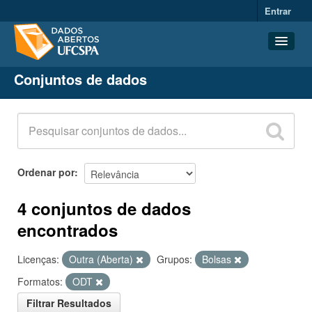
Entrar
Conjuntos de dados
Conjuntos de dados
Organizações
Grupos
Sobre
Ordenar por
4 conjuntos de dados
encontrados
Licenças:
Outra (Aberta)
Grupos:
Bolsas
Formatos:
ODT
Filtrar Resultados