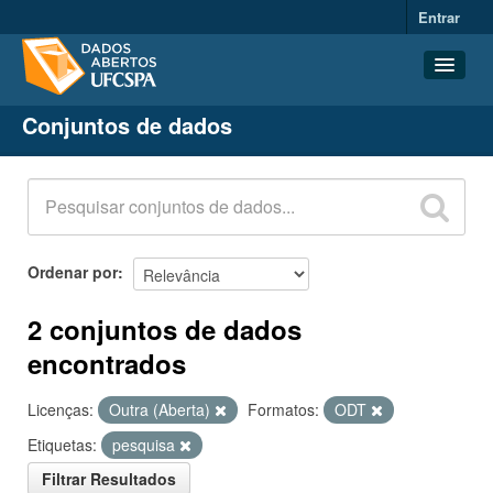
Entrar
Conjuntos de dados
Conjuntos de dados
Organizações
Grupos
Sobre
Ordenar por
2 conjuntos de dados
encontrados
Licenças:
Outra (Aberta)
Formatos:
ODT
Etiquetas:
pesquisa
Filtrar Resultados