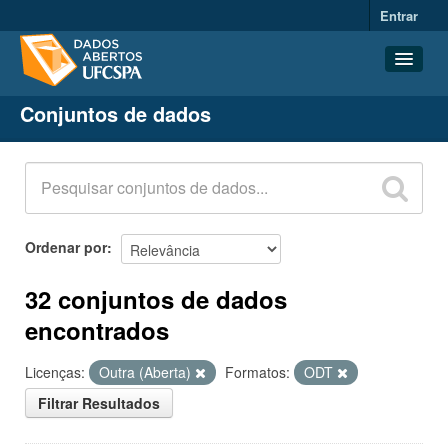
Entrar
Conjuntos de dados
Conjuntos de dados
Organizações
Grupos
Sobre
Ordenar por
32 conjuntos de dados
encontrados
Licenças:
Outra (Aberta)
Formatos:
ODT
Filtrar Resultados