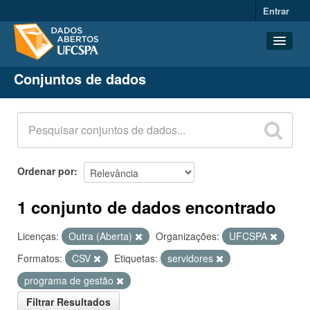
Entrar
Conjuntos de dados
Conjuntos de dados
Organizações
Grupos
Sobre
Ordenar por
1 conjunto de dados encontrado
Licenças:
Outra (Aberta)
Organizações:
UFCSPA
Formatos:
CSV
Etiquetas:
servidores
programa de gestão
Filtrar Resultados