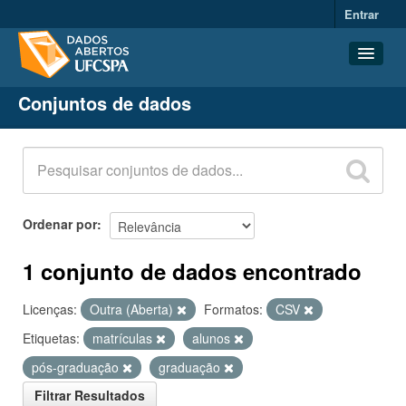
Entrar
Conjuntos de dados
Conjuntos de dados
Organizações
Grupos
Sobre
Ordenar por
1 conjunto de dados encontrado
Licenças:
Outra (Aberta)
Formatos:
CSV
Etiquetas:
matrículas
alunos
pós-graduação
graduação
Filtrar Resultados