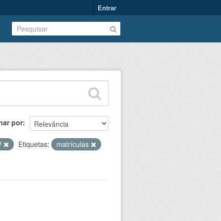
Entrar
nar por
V
Etiquetas:
matrículas