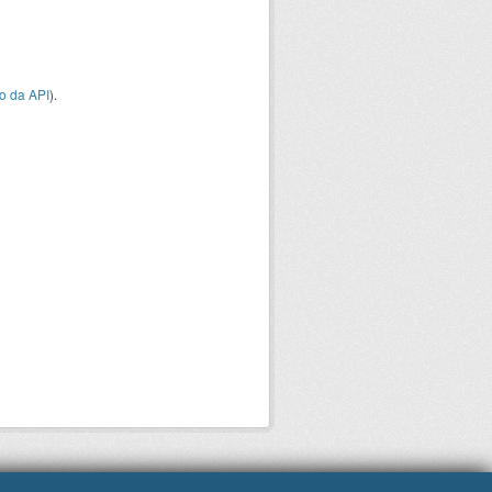
o da API
).