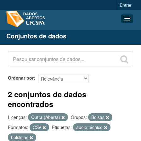
Entrar
Conjuntos de dados
Conjuntos de dados
Organizações
Grupos
Sobre
Ordenar por
2 conjuntos de dados
encontrados
Licenças:
Outra (Aberta)
Grupos:
Bolsas
Formatos:
CSV
Etiquetas:
apoio técnico
bolsistas