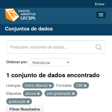
Entrar
Conjuntos de dados
Conjuntos de dados
Organizações
Grupos
Sobre
Ordenar por
1 conjunto de dados encontrado
Licenças:
Outra (Aberta)
Formatos:
CSV
Etiquetas:
alunos
pós-graduação
graduação
Filtrar Resultados