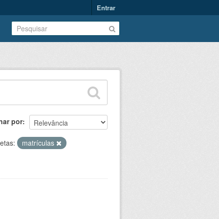
Entrar
nar por
etas:
matrículas