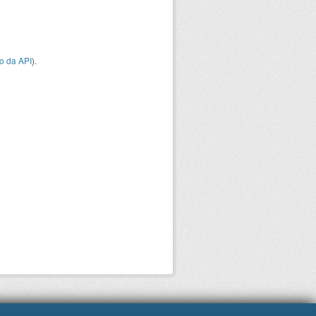
o da API
).