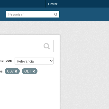
Entrar
nar por
os:
CSV
ODT