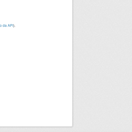
o da API
).