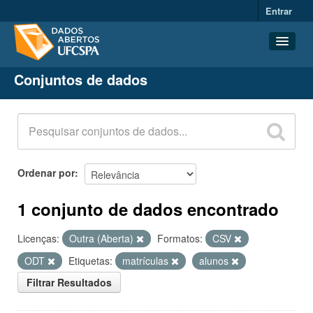
Entrar
Conjuntos de dados
Conjuntos de dados
Organizações
Grupos
Sobre
Ordenar por
1 conjunto de dados encontrado
Licenças:
Outra (Aberta)
Formatos:
CSV
ODT
Etiquetas:
matrículas
alunos
Filtrar Resultados