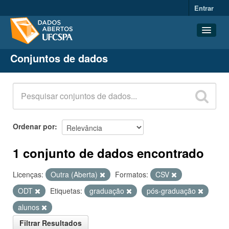
Entrar
Conjuntos de dados
Conjuntos de dados
Organizações
Grupos
Sobre
Ordenar por
1 conjunto de dados encontrado
Licenças:
Outra (Aberta)
Formatos:
CSV
ODT
Etiquetas:
graduação
pós-graduação
alunos
Filtrar Resultados