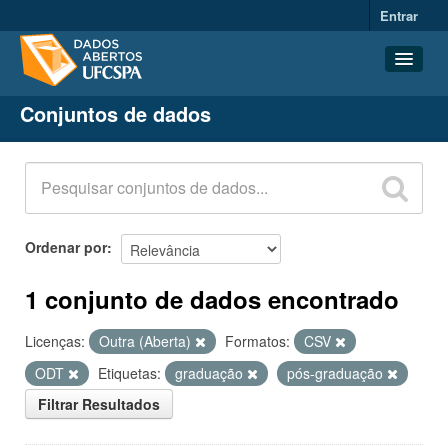
Entrar
Conjuntos de dados
Conjuntos de dados
Organizações
Grupos
Sobre
Ordenar por
1 conjunto de dados encontrado
Licenças:
Outra (Aberta)
Formatos:
CSV
ODT
Etiquetas:
graduação
pós-graduação
Filtrar Resultados