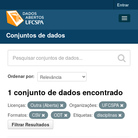
Entrar
Conjuntos de dados
Conjuntos de dados
Organizações
Grupos
Sobre
Ordenar por
1 conjunto de dados encontrado
Licenças:
Outra (Aberta)
Organizações:
UFCSPA
Formatos:
CSV
ODT
Etiquetas:
disciplinas
Filtrar Resultados