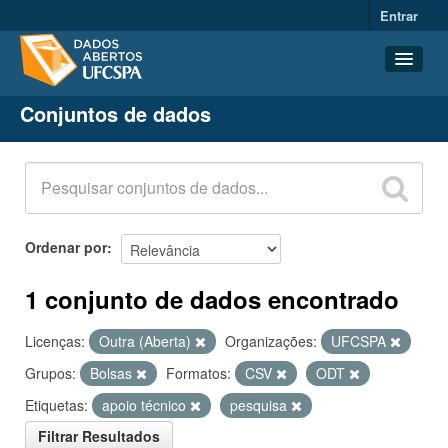
Entrar
Conjuntos de dados
Conjuntos de dados
Organizações
Grupos
Sobre
Ordenar por
1 conjunto de dados encontrado
Licenças:
Outra (Aberta)
Organizações:
UFCSPA
Grupos:
Bolsas
Formatos:
CSV
ODT
Etiquetas:
apoio técnico
pesquisa
Filtrar Resultados