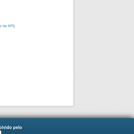
o da API
).
lvido pelo