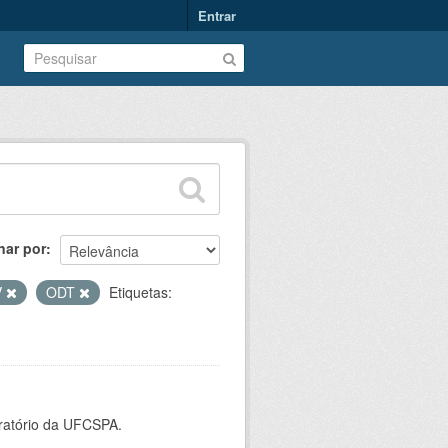
Entrar
nar por
V
ODT
Etiquetas:
oratório da UFCSPA.