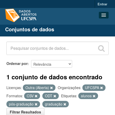
Entrar
Conjuntos de dados
Conjuntos de dados
Organizações
Grupos
Sobre
Ordenar por
1 conjunto de dados encontrado
Licenças:
Outra (Aberta)
Organizações:
UFCSPA
Formatos:
CSV
ODT
Etiquetas:
alunos
pós-graduação
graduação
Filtrar Resultados