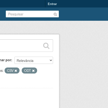
Entrar
nar por
os:
CSV
ODT