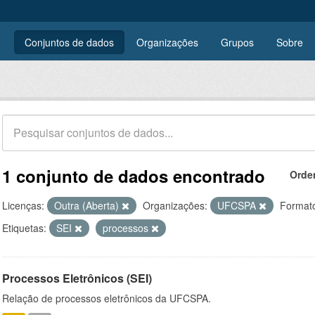
Conjuntos de dados
Organizações
Grupos
Sobre
1 conjunto de dados encontrado
Orde
Licenças:
Outra (Aberta)
Organizações:
UFCSPA
Format
Etiquetas:
SEI
processos
Processos Eletrônicos (SEI)
Relação de processos eletrônicos da UFCSPA.