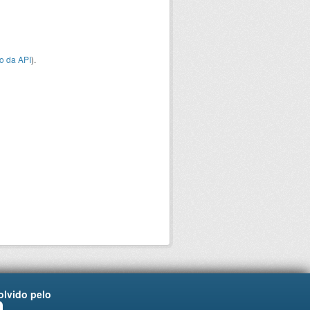
o da API
).
lvido pelo