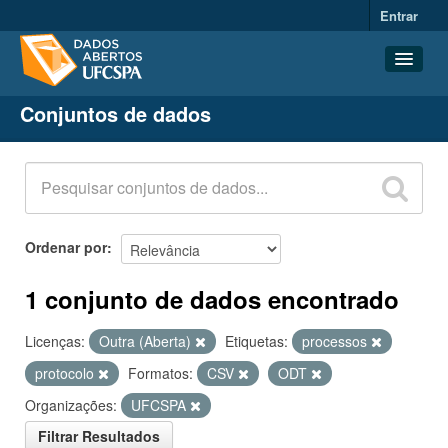
Entrar
Conjuntos de dados
Conjuntos de dados
Organizações
Grupos
Sobre
Ordenar por
1 conjunto de dados encontrado
Licenças:
Outra (Aberta)
Etiquetas:
processos
protocolo
Formatos:
CSV
ODT
Organizações:
UFCSPA
Filtrar Resultados