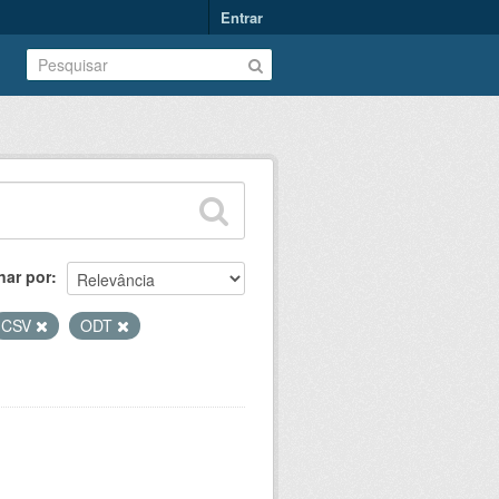
Entrar
nar por
CSV
ODT