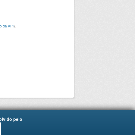
o da API
).
lvido pelo