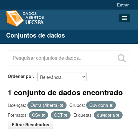
Entrar
Conjuntos de dados
Conjuntos de dados
Organizações
Grupos
Sobre
Ordenar por
1 conjunto de dados encontrado
Licenças:
Outra (Aberta)
Grupos:
Ouvidoria
Formatos:
CSV
ODT
Etiquetas:
ouvidoria
Filtrar Resultados