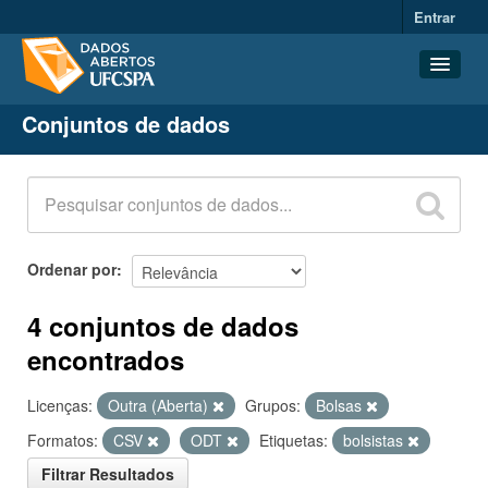
Entrar
Conjuntos de dados
Conjuntos de dados
Organizações
Grupos
Sobre
Ordenar por
4 conjuntos de dados
encontrados
Licenças:
Outra (Aberta)
Grupos:
Bolsas
Formatos:
CSV
ODT
Etiquetas:
bolsistas
Filtrar Resultados