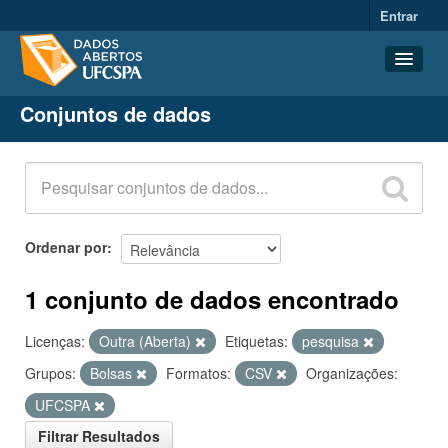
Entrar
Conjuntos de dados
Conjuntos de dados
Organizações
Grupos
Sobre
Ordenar por
1 conjunto de dados encontrado
Licenças:
Outra (Aberta)
Etiquetas:
pesquisa
Grupos:
Bolsas
Formatos:
CSV
Organizações:
UFCSPA
Filtrar Resultados