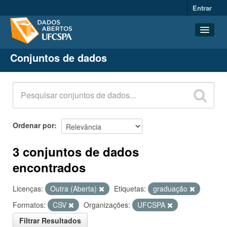
Entrar
Conjuntos de dados
Conjuntos de dados
Organizações
Grupos
Sobre
Ordenar por
3 conjuntos de dados
encontrados
Licenças:
Outra (Aberta)
Etiquetas:
graduação
Formatos:
CSV
Organizações:
UFCSPA
Filtrar Resultados