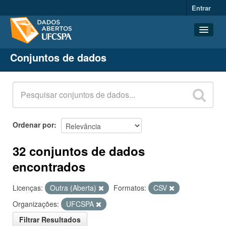
Entrar
Conjuntos de dados
Conjuntos de dados
Organizações
Grupos
Sobre
Ordenar por
32 conjuntos de dados
encontrados
Licenças:
Outra (Aberta)
Formatos:
CSV
Organizações:
UFCSPA
Filtrar Resultados